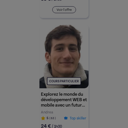
Voir l'offre
COURS PARTICULIER
Explorez le monde du
développement WEB et
mobile avec un futur
ingénieur : Cours pour
Andrea
débutants, créez vos
Top skiller
5
( 63
)
premiers sites et
24 €
/
applications avec
1h00