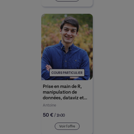
COURS PARTICULIER
Prise en main de R,
manipulation de
données, dataviz et
machine learning
Antoine
50 €
/
1h00
Voir l'offre