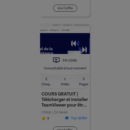
Voir l'offre
EN LIGNE
Consultable à tout moment
2
1
3
Chap.
Vidéo
Pages
COURS GRATUIT |
Télécharger et installer
TeamViewer pour être
dépanné(e) à distance
Chloë | Dr.Geek
par un(e)
Top skiller
5
professionnel(le).