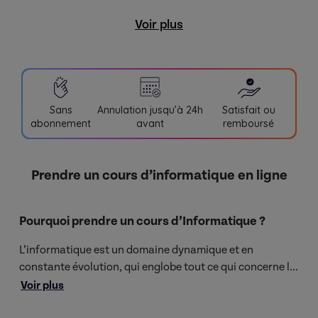
Voir plus
Sans
Annulation jusqu’à 24h
Satisfait ou
abonnement
avant
remboursé
Prendre un cours d’informatique en ligne
Pourquoi prendre un cours d’Informatique ?
L’informatique est un domaine dynamique et en
constante évolution, qui englobe tout ce qui concerne le
traitement des données, les logiciels, le hardware et les
Voir plus
L’informatique permet :
réseaux. Devenue une pierre angulaire dans le monde