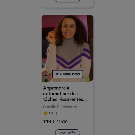
COACHING PRIVÉ
Apprendre à
automatiser des
tâches récurrentes
avec Make ou Zapier
Camille Di Vincenzo
5
( 6
)
149 €
/
1h00
Voir l'offre