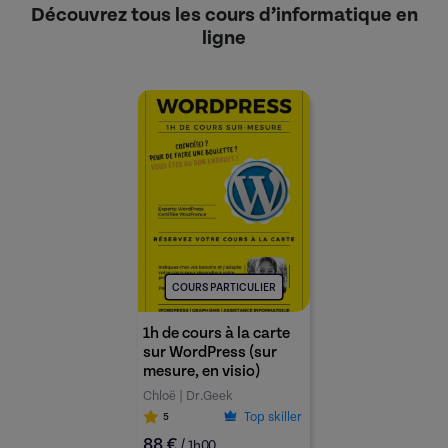
Ne laissez pas la technologie vous distancer, inscrivez-
Découvrez tous les cours d’informatique en
vous dès maintenant à nos cours d’informatique et
ligne
devenez acteur de l’ère numérique !
COURS PARTICULIER
1h de cours à la carte
sur WordPress (sur
mesure, en visio)
Chloë | Dr.Geek
Top skiller
5
88 €
/
1h00