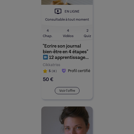
EN LIGNE
Consultable à tout moment
4
4
2
Chap.
Vidéos
Quiz
"Ecrire son journal
bien-être en 4 étapes"
12 apprentissages
suivi personnalisé
Cikkatriss
tous niveaux
Profil certifié
5
( 8
)
acceptés confirmé -
50 €
débutant
Voir l'offre