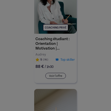
COACHING PRIVÉ
Coaching étudiant :
Orientation |
Motivation |
Organisation | Gestion
Audrey
du stress
Top skiller
5
( 76
)
88 €
/
1h00
Voir l'offre