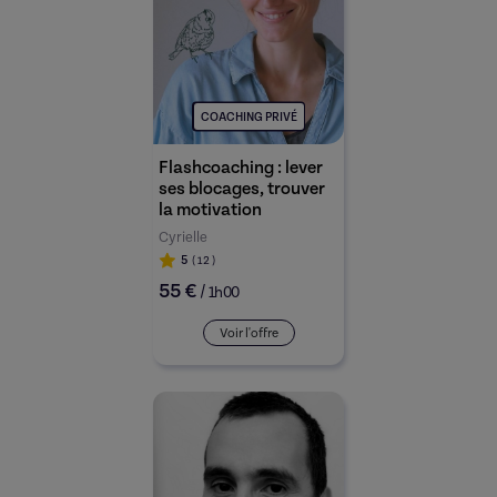
COACHING PRIVÉ
Flashcoaching : lever
ses blocages, trouver
la motivation
Cyrielle
5
( 12
)
55 €
/
1h00
Voir l'offre