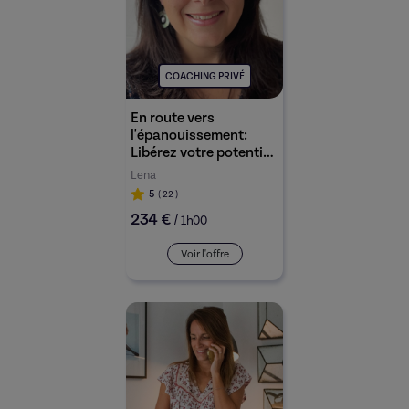
COACHING PRIVÉ
En route vers
l'épanouissement:
Libérez votre potentiel
avec le coaching
Lena
personnel et
5
( 22
)
professionnel !
234 €
/
1h00
Voir l'offre