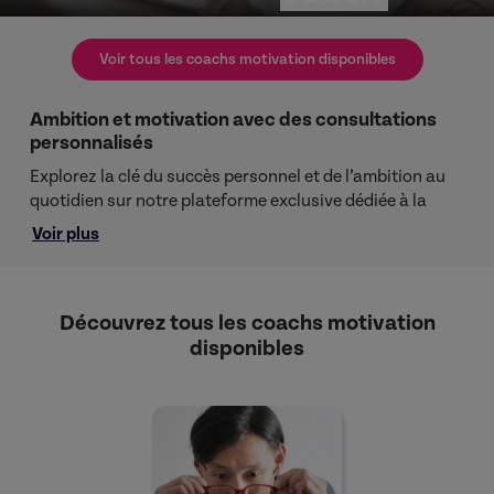
Voir tous les coachs motivation disponibles
Ambition et motivation avec des consultations
personnalisés
Explorez la clé du succès personnel et de l’ambition au
quotidien sur notre plateforme exclusive dédiée à la
recherche de coachs en motivation. Que vous ayez des
Voir plus
aspirations, des rêves à concrétiser ou des défis à
surmonter, si vous ressentez le besoin de retrouver de la
volonté, nous avons la solution pour vous.
Découvrez tous les coachs motivation
Trouvez le coach en motivation qui vous aidera à libérer
disponibles
votre potentiel optimal. Évitez de perdre du temps à
chercher ailleurs, car notre plateforme vous garantit
des résultats tangibles. Renforcez votre confiance en
vous, améliorez votre soif d’accomplissements et
trouvez l’équilibre entre travail et vie personnelle. Grâce
à notre processus de sélection rigoureux, vous