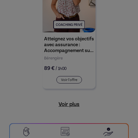
COACHING PRIVÉ
Atteignez vos objectifs
avec assurance :
Accompagnement sur
mesure pour adultes et
Bérengère
adolescents
89 €
/
1h00
Voir l'offre
Voir plus