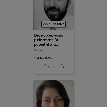
COACHING PRIVÉ
Développez-vous
pleinement: Du
potentiel à la
réalisation personnelle
Vincent
59 €
/
1h00
Voir l'offre