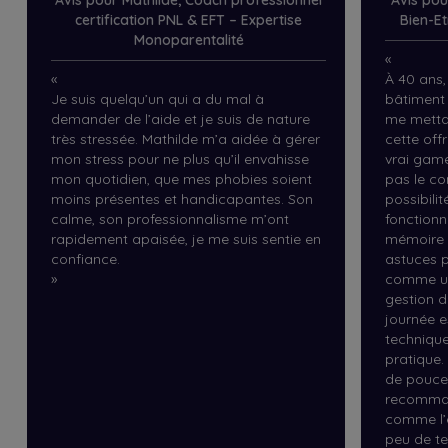
d’objectifs. Ils comprennent des sessions individuelles,
Avis pour Mathilde, Coach professionnel
Avis pou
l’assertivité pour renforcer la confiance en ses
certification PNL & EFT – Expertise
Bien-Et
en groupe ou des masterclass pour un suivi
capacités et décisions.
Monoparentalité
personnalisé et pour partager des expériences et
La gestion du stress et des émotions
: développe
«
apprendre des autres.
«
À 40 ans,
des stratégies pour mieux gérer le stress quotidien
Je suis quelqu’un qui a du mal à
bâtiment 
et les émotions fortes.
demander de l’aide et je suis de nature
me mettai
L’équilibre vie professionnelle/vie personnelle
: aide
très stressée. Mathilde m’a aidée à gérer
cette off
à trouver un juste équilibre entre les obligations
mon stress pour ne plus qu’il envahisse
vrai game
professionnelles et les besoins personnels.
mon quotidien, que mes phobies soient
pas le co
moins présentes et handicapantes. Son
possibili
Les relations et la communication
: améliore les
calme, son professionnalisme m’ont
fonctionn
compétences relationnelles et la communication
rapidement apaisée, je me suis sentie en
mémoire 
pour enrichir la vie personnelle et professionnelle.
confiance.
astuces p
La réalisation de soi et l’épanouissement personnel
»
comme un
: accompagne dans la découverte et la poursuite
gestion d
journée e
des passions et intérêts personnels.
technique
La gestion de carrière et le développement
pratique.
professionnel
: offre des conseils pour
de pouce 
l’avancement professionnel et la réalisation des
recomman
objectifs de carrière.
comme l’
peu de te