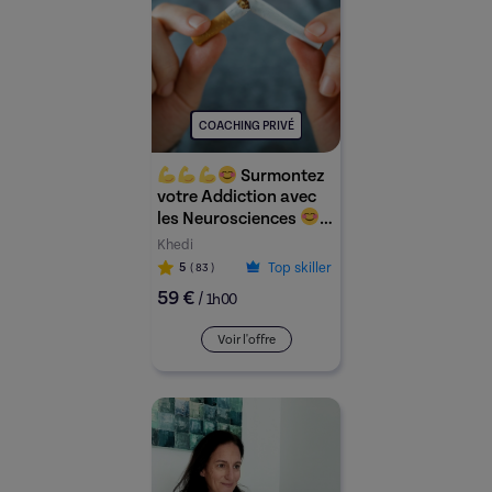
COACHING PRIVÉ
Surmontez
votre Addiction avec
les Neurosciences
Khedi
Top skiller
5
( 83
)
59 €
/
1h00
Voir l'offre