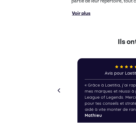
partie de leur répertoire, tout
Voir plus
Ils o
Avis pour Laeti
«
Grâce à Laetitia, j’ai ra
mes marques et réussi à 
League of Legends. Merc
pour tes conseils et strat
aidé à vite monter de ran
Mathieu