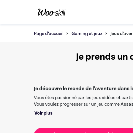
Page d’accueil
>
Gaming et jeux
>
Jeux d’ave
Je prends un 
Je découvre le monde de l’aventure dans 
Vous êtes passionné par les jeux vidéos et parti
Vous voulez progresser sur un jeu comme Assasi
Gear Solid ou Red Dead Redemption ? Expérimen
Voir plus
souhaitez connaître tous les secrets et ficelles
maîtriser sur le bout des doigts ?