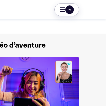
w
déo d’aventure