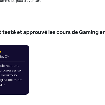
 comme les jeux d’aventure
nt testé et approuvé les cours de Gaming en
tia, CM
pidement pris
progresser sur
i beaucoup
égies qui m’ont
g.
»