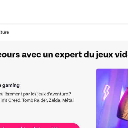
nture
cours avec un expert du jeux vi
le gaming
culièrement par les jeux d’aventure ?
n’s Creed, Tomb Raider, Zelda, Métal
té ou non dans ces jeux, vous
 que cachent ces sagas afin de les