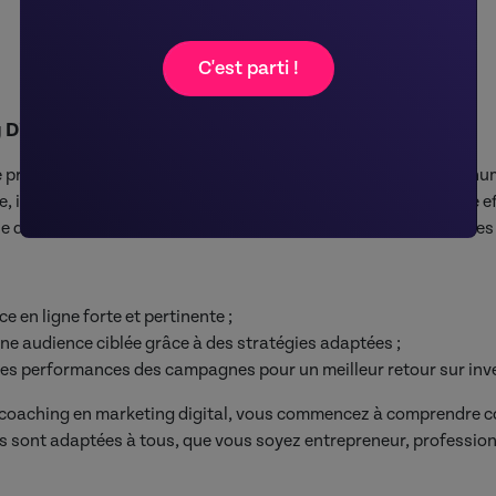
Prendre un cours de Marketing Digital
C'est parti !
Digital ?
 de promouvoir des produits ou services à l’aide de plateformes 
, il combine créativité, stratégie et technologie pour atteindre
ne du marketing s’adapte constamment aux nouvelles tendances 
 en ligne forte et pertinente ;
ne audience ciblée grâce à des stratégies adaptées ;
 les performances des campagnes pour un meilleur retour sur in
e coaching en marketing digital, vous commencez à comprendre 
ns sont adaptées à tous, que vous soyez entrepreneur, professio