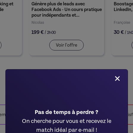
king et
Génère plus de leads avec
Boostage
de
Facebook Ads - Un cours pratique
LinkedIn,
pour indépendants et
entrepreneurs
Nicolas
Françoise
199 €
30 €
/
/
2h00
1h
Voir l'offre
Voir tous les cours d’influence
Pas de temps à perdre ?
ement
Annulation jusqu’à 24h avant
Satis
On cherche pour vous et recevez le
match idéal par e-mail !