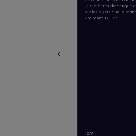
; il a été très didactique e
sur les sujets que je maitr
Vraiment TOP!
»
Tom