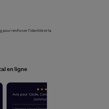
 pour renforcer l’identité et la
al en ligne
Avis pour Cécile, Consultant marketing et
Avis po
communication
«
Mentor OpenClassrooms j’ai eu le
«
Je suis 