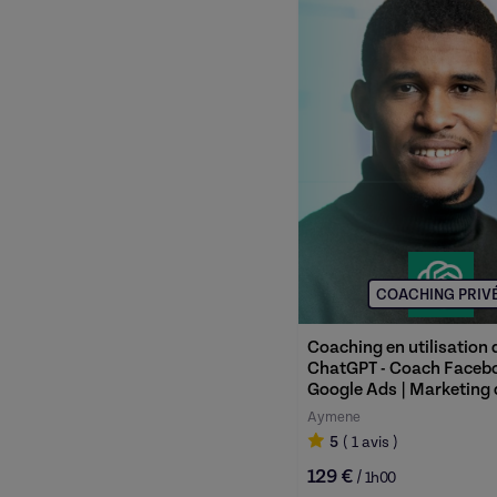
COACHING PRIV
Coaching en utilisation 
ChatGPT - Coach Facebo
Google Ads | Marketing d
Aymene
5
( 1
avis
)
129 €
/
1h00