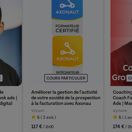
É
COURS PARTICULIER
C
de
Améliorer la gestion de l'activité
Coaching
ok ads |
de votre société de la prospection
Coach Fa
igital
à la facturation avec Axonau
Ads | Mar
Vincent
Aymene
5
( 2
avis
)
5
( 1
av
117 €
174 €
/
/
1h00
2h