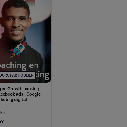
OURS PARTICULIER
 en Growth hacking -
cebook ads | Google
keting digital
is
)
00