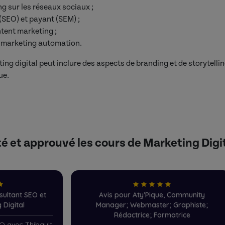
g sur les réseaux sociaux ;
(SEO) et payant (SEM) ;
ntent marketing ;
e marketing automation.
ng digital peut inclure des aspects de branding et de storytelling
ue.
sté et approuvé les cours de Marketing Digit
sultant SEO et
Avis pour Aty’Pique, Community
 Digital
Manager; Webmaster; Graphiste;
Rédactrice; Formatrice
EO avec Thibault