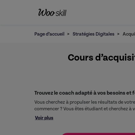
Page d’accueil
>
Stratégies Digitales
>
Acqui
Cours d’acquisi
Trouvez le coach adapté à vos besoins et 
Vous cherchez à propulser les résultats de votr
commencer ? Vous êtes étudiant et cherchez à vo
?
Voir plus
Formez vous dès maintenant aux meilleures au g
De la mise en place d’outils d’automatisation, a