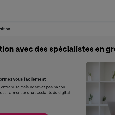
sition
tion avec des spécialistes en 
formez vous facilement
e entreprise mais ne savez pas par où
us former sur une spécialité du digital
rowth hacking et à l’acquissition.
u scraping, à la construction de