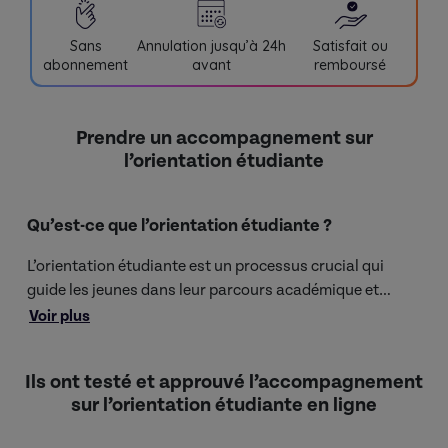
Sans
Annulation jusqu’à 24h
Satisfait ou
abonnement
avant
remboursé
Prendre un accompagnement sur
l’orientation étudiante
Qu’est-ce que l’orientation étudiante ?
L’orientation étudiante est un processus crucial qui
guide les jeunes dans leur parcours académique et
professionnel. Apparue comme une nécessité au 21ème
Voir plus
L’orientation étudiante permet d’acquérir :
siècle, elle allie découverte de soi, exploration des
métiers et préparation à la vie active. C’est un pilier
une meilleure compréhension de ses propres
Ils ont testé et approuvé l’accompagnement
fondamental pour réussir son parcours éducatif et
intérêts et compétences ;
sur l’orientation étudiante en ligne
professionnel. Pendant l’orientation, les étudiants
une connaissance approfondie des différentes
explorent différentes filières et métiers, tout en
Dès les premières séances d’orientation, l’étudiant
filières et débouchés professionnels ;