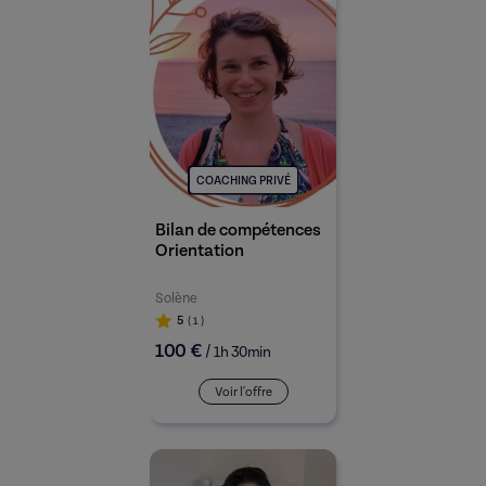
En analysant en profondeur les intérêts, les passions,
les matières préférentielles et les compétences de votre
enfant, ces professionnels du conseil vous aideront à
tracer la voie vers un avenir professionnel
épanouissant.
Ne laissez pas le doute entraver son chemin, réservez
COACHING PRIVÉ
dès maintenant une session de conseil en orientation
étudiante et accompagnez-le dans la complexité du
Bilan de compétences
choix de sa trajectoire académique !
Orientation
Solène
5
( 1
)
100 €
/
1h 30min
Voir l'offre