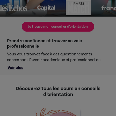
Je trouve mon conseiller d’orientation
Prendre confiance et trouver sa voie
professionnelle
Vous vous trouvez face à des questionnements
concernant l’avenir académique et professionnel de
votre enfant ? Vous recherchez des conseils pour guider
Voir plus
son parcours éducatif ?
Explorez les diverses options qui s’offrent aux étudiants
Découvrez tous les cours en conseils
grâce aux conseils d’orientation scolaire et
professionnelle de ces experts. Profitez de
d’orientation
l’accompagnement de conseillers expérimentés pour
prendre des décisions éclairées sur les choix d’études au
lycée et dans l’enseignement supérieur.