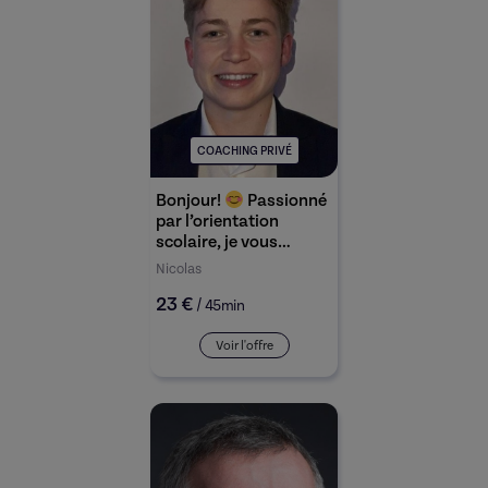
COACHING PRIVÉ
Bonjour!
Passionné
par l’orientation
scolaire, je vous
propose mes conseils
Nicolas
et stratégies de part
23 €
mon expérience afin de
/
45min
performer dans le
domaine.
Voir l'offre