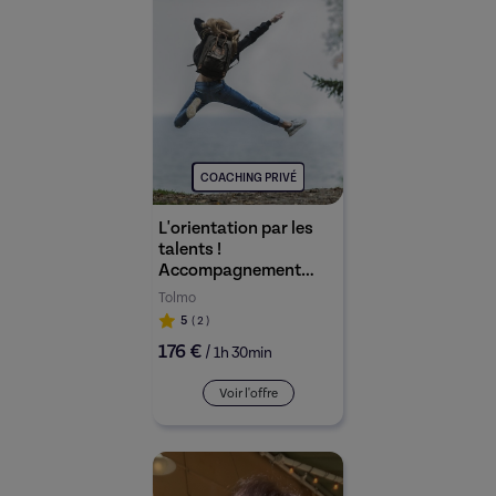
COACHING PRIVÉ
L'orientation par les
talents !
Accompagnement
jeunes / étudiants
Tolmo
dans leurs choix
5
( 2
)
d'orientation post-bac
176 €
/
par la connaissance de
1h 30min
ses talents
Voir l'offre