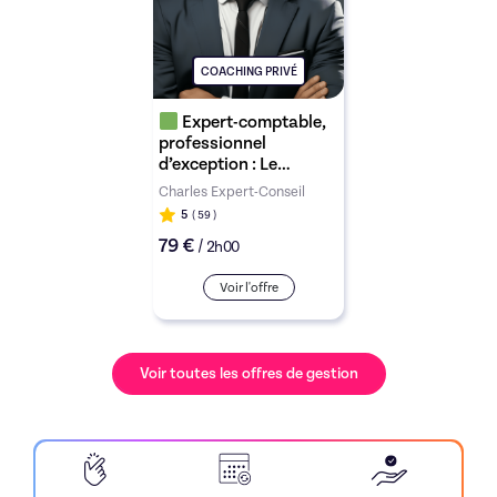
COACHING PRIVÉ
Expert-comptable,
professionnel
d’exception : Le
meilleur
Charles Expert-Conseil
accompagnement de
5
( 59
)
France en gestion
79 €
/
2h00
d'entreprise et conseil
en stratégie
Voir l'offre
Voir toutes les offres de gestion