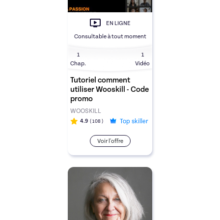
EN LIGNE
Consultable à tout moment
1
1
Chap.
Vidéo
Tutoriel comment
utiliser Wooskill - Code
promo
WOOSKILL
Top skiller
4.9
( 108
)
Voir l'offre