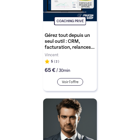
COACHING PRIVÉ
Gérez tout depuis un
seul outil : CRM,
facturation, relances,
Banque, portail Client,
Vincent
Comptable avec
5
( 2
)
Axonaut + 1 mois offert
65 €
/
+ accompagnement
30min
certifié
Voir l'offre