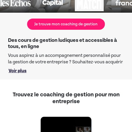
Je trouve mon coaching de gestion
Des cours de gestion ludiques et accessibles à
tous, en ligne
Vous aspirez à un accompagnement personnalisé pour
la gestion de votre entreprise ? Souhaitez-vous acquérir
une expertise avancée dans votre secteur d’activité ?
Voir plus
Optez pour un cours de coaching en gestion d’entreprise
et propulsez votre activité vers de nouveaux horizons.
Trouvez le coaching de gestion pour mon
Grâce aux coachs spécialisés dans la gestion
entreprise
d’entreprise, vous bénéficierez de toutes les
informations nécessaires pour maîtriser les tenants et
aboutissants de la création rapide d’entreprise, de
l’organisation efficace des tâches, du recrutement