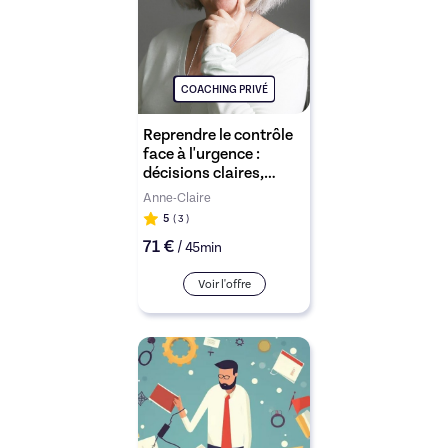
COACHING PRIVÉ
Reprendre le contrôle
face à l'urgence :
décisions claires,
esprit serein
Anne-Claire
5
( 3
)
71 €
/
45min
Voir l'offre