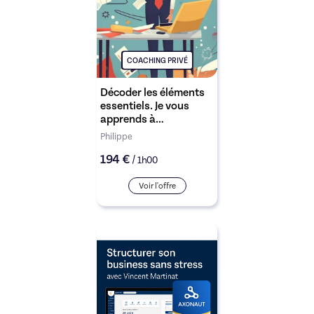
COACHING PRIVÉ
Décoder les éléments
essentiels. Je vous
apprends à
comprendre
Philippe
facilement vos
194 €
documents
/
1h00
comptables et en tirer
des insights pour votre
Voir l'offre
réussite.