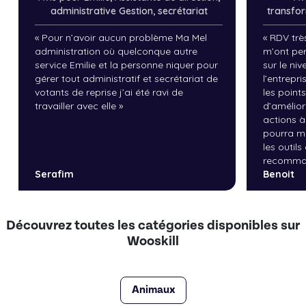
besoins.
administrative Gestion, secrétariat
transfor
«
Pour n’avoir aucun problème Ma Mel
«
RDV trè
administration où quelconque autre
m’ont per
service Emilie et la personne niquer pour
sur le niv
gérer tout administratif et secrétariat de
l’entrepr
votants de reprise j’ai été ravi de
les points
travailler avec elle
»
d’amélior
actions 
pourra m
les outils
recomma
Serafim
Benoit
Découvrez toutes les catégories disponibles sur
Wooskill
Animaux